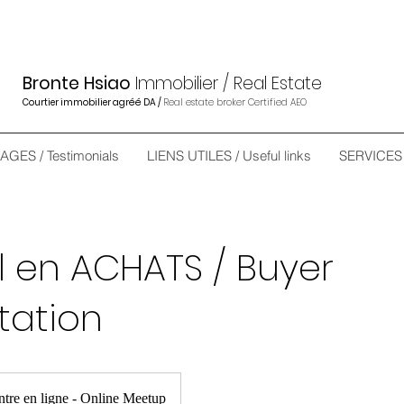
Bronte Hsiao
Immobilier / Real Estate
Courtier immobilier agréé DA /
Real estate broker Certified AEO
GES / Testimonials
LIENS UTILES / Useful links
SERVICES 
l en ACHATS / Buyer
tation
tre en ligne - Online Meetup