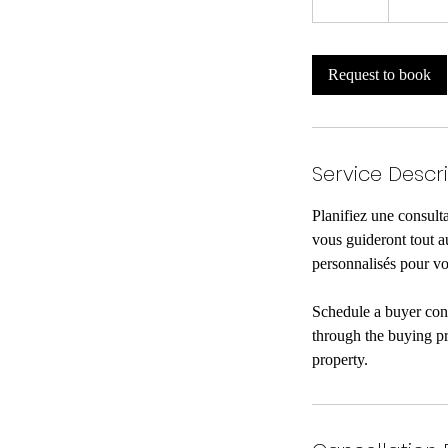
0
m
i
Request to book
n
Service Descr
Planifiez une consult
vous guideront tout a
personnalisés pour vou
Schedule a buyer cons
through the buying pr
property.